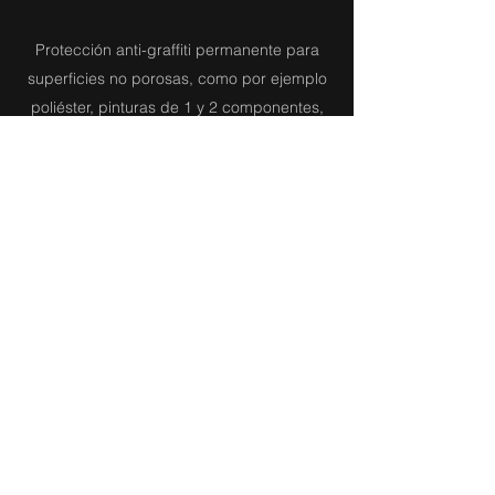
Protección anti-graffiti permanente para
superficies no porosas, como por ejemplo
poliéster, pinturas de 1 y 2 componentes,
pinturas estructuradas.
Volver a listado de productos
PINTURAS COX, S.A. de C.V.
ventas@pinturascox.com
WhatsApp
55-1273-4689
Av. Gustavo Baz Prada No. 555
Col. La Mora, Tlalnepantla, Estado de México,
C.P. 54090